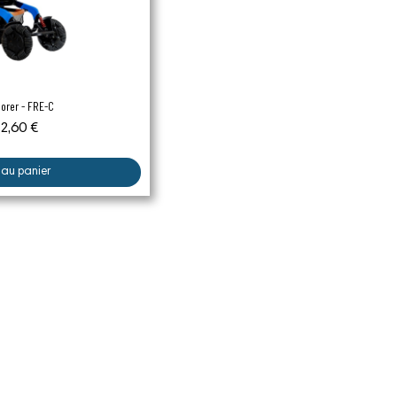
çu rapide
orer - FRE-C
2,60 €
 au panier