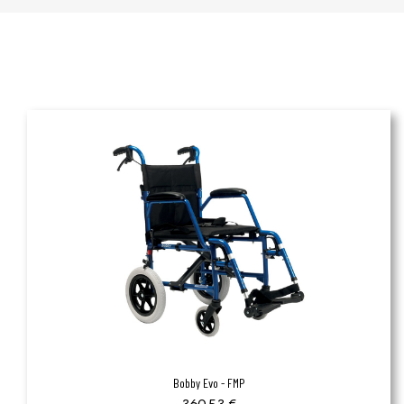
Aperçu rapide
Bobby Evo - FMP