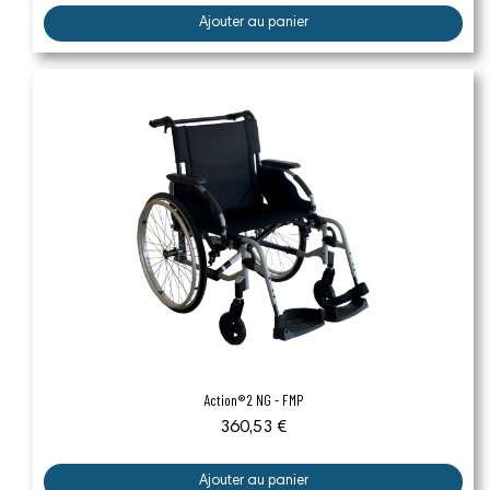
Ajouter au panier
Aperçu rapide
Action®2 NG - FMP
360,53 €
Ajouter au panier